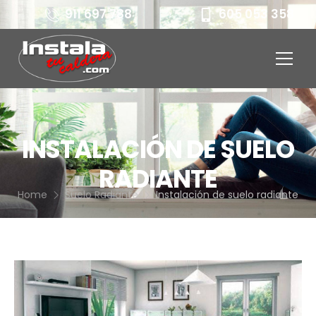
911 697 788
605 053 358
INSTALACIÓN DE SUELO
RADIANTE
Home
Suelo Radiante
Instalación de suelo radiante