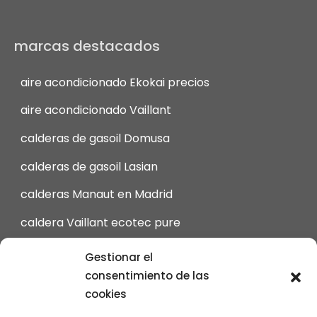
marcas destacados
aire acondicionado Ekokai precios
aire acondicionado Vaillant
calderas de gasoil Domusa
calderas de gasoil Lasian
calderas Manaut en Madrid
caldera Vaillant ecotec pure
calderas Viessmann en Madrid
Gestionar el
consentimiento de las
intergas Calderas en Madrid
cookies
calderas Junkers de Gas en Madrid