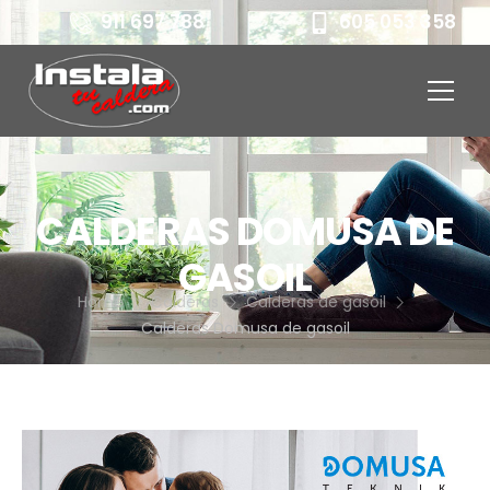
911 697 788
605 053 358
CALDERAS DOMUSA DE
GASOIL
Home
Calderas
Calderas de gasoil
Calderas Domusa de gasoil