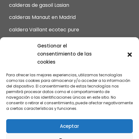
calderas de gasoil Lasian
calderas Manaut en Madrid
caldera Vaillant ecotec pure
calderas Viessmann en Madrid
Gestionar el
consentimiento de las
intergas Calderas en Madrid
cookies
calderas Junkers de Gas en Madrid
Para ofrecer las mejores experiencias, utilizamos tecnologías
revisión calderas Vaillant en Madrid
como las cookies para almacenar y/o acceder a la información
del dispositivo. El consentimiento de estas tecnologías nos
permitirá procesar datos como el comportamiento de
navegación o las identificaciones únicas en este sitio. No
consentir o retirar el consentimiento, puede afectar negativamente
a ciertas características y funciones.
Instala tu caldera © 2026
Aceptar