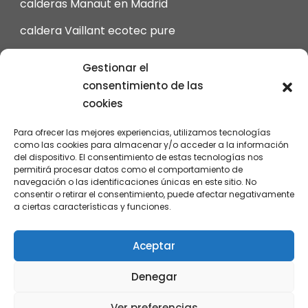
calderas Manaut en Madrid
caldera Vaillant ecotec pure
calderas Viessmann en Madrid
Gestionar el
intergas Calderas en Madrid
consentimiento de las
cookies
calderas Junkers de Gas en Madrid
Para ofrecer las mejores experiencias, utilizamos tecnologías
revisión calderas Vaillant en Madrid
como las cookies para almacenar y/o acceder a la información
del dispositivo. El consentimiento de estas tecnologías nos
permitirá procesar datos como el comportamiento de
navegación o las identificaciones únicas en este sitio. No
consentir o retirar el consentimiento, puede afectar negativamente
a ciertas características y funciones.
Instala tu caldera © 2026
Aceptar
Denegar
Ver preferencias