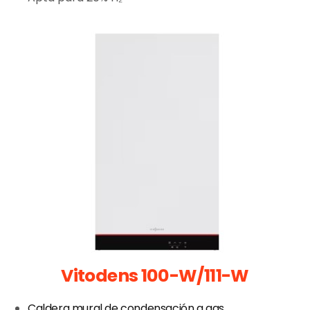
Vitodens 100-W/111-W
Caldera mural de condensación a gas