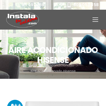
911 697 788
605 053 358
AIRE ACONDICIONADO
HISENSE
Home
Aire acondicionado
Aire Acondicionado Hisense