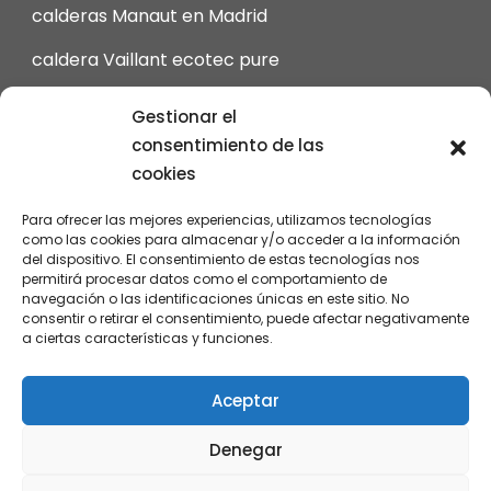
calderas Manaut en Madrid
caldera Vaillant ecotec pure
calderas Viessmann en Madrid
Gestionar el
consentimiento de las
intergas Calderas en Madrid
cookies
calderas Junkers de Gas en Madrid
Para ofrecer las mejores experiencias, utilizamos tecnologías
revisión calderas Vaillant en Madrid
como las cookies para almacenar y/o acceder a la información
del dispositivo. El consentimiento de estas tecnologías nos
permitirá procesar datos como el comportamiento de
navegación o las identificaciones únicas en este sitio. No
consentir o retirar el consentimiento, puede afectar negativamente
a ciertas características y funciones.
Instala tu caldera © 2026
Aceptar
Denegar