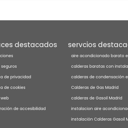
aces destacados
servcios destac
ciones
aire acondicionado barato 
 seguros
calderas baratas con instala
ca de privacidad
calderas de condensación e
ca de cookies
Calderas de Gas Madrid
 web
calderas de Gasoil Madrid
ración de accesibilidad
instalacion aire acondicion
instalación Calderas Gasoil 