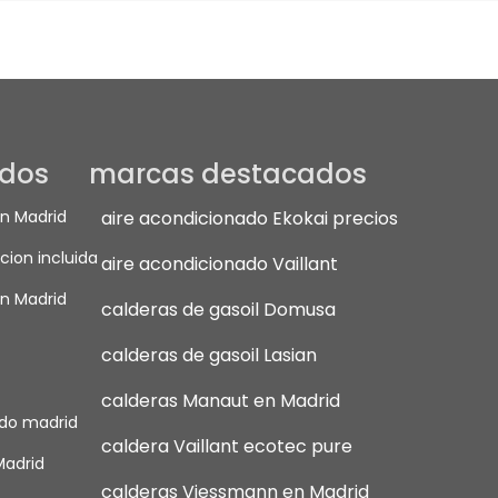
ados
marcas destacados
en Madrid
aire acondicionado Ekokai precios
cion incluida
aire acondicionado Vaillant
n Madrid
calderas de gasoil Domusa
calderas de gasoil Lasian
calderas Manaut en Madrid
ado madrid
caldera Vaillant ecotec pure
Madrid
calderas Viessmann en Madrid