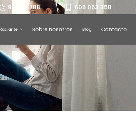
911 697 788
605 053 358
Sobre nosotros
Contacto
 Radiante
Blog
aikin